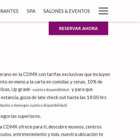
Hamburg
URANTES
SPA
SALONES & EVENTOS
Menu
RESERVAR AHORA
verano en la CDMX con tarifas exclusivas que incluyen
to en menú a la carta en comidas y cenas, 10% de
licas, Up grade
y para que
-sujeto a disponibilidad-
 estancia, goza de late check out hasta las 14:00 hrs
ábados y domingos sujeto a disponibilidad)
tegorías superiores.
la CDMX ofrece para ti, descubre museos, centros
culos, entretenimiento y más, nuestra ubicación te