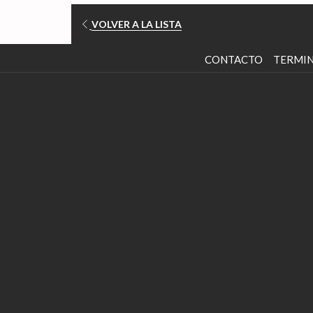
VOLVER A LA LISTA
ABRE
CONTACTO
TERMIN
EN
UNA
NUEVA
PESTAÑA