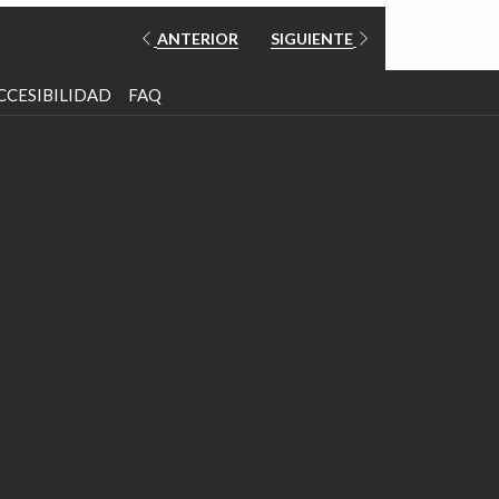
ANTERIOR
SIGUIENTE
ABRE
CCESIBILIDAD
FAQ
EN
UNA
NUEVA
PESTAÑA