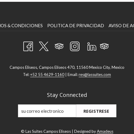
ABRE
ABRE
OS & CONDICIONES
POLITICA DE PRIVACIDAD
AVISO DE A
EN
EN
UNA
UNA
NUEVA
NUEVA
PESTAÑA
PESTAÑA
Campos Eliseos, Campos Eliseos 470, 11560 Mexico City, Mexico
Tel:
+52 55 4629-1160
| Email:
res@lassuites.com
Stay Connected
REGISTRESE
©
Las Suites Campos Eliseos | Designed by
Amadeus