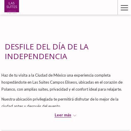
Ha
Me
DESFILE DEL DÍA DE LA
INDEPENDENCIA
Haz de tu visita a la Ciudad de México una experiencia completa
hospedándote en Las Suites Campos Elíseos, ubicadas en el corazón de
Polanco, con amplias suites, privacidad y el confort ideal para relajarte.
Nuestra ubicación privilegiada te permitirá disfrutar de lo mejor de la
ciudad antes y después del evento.
Leer más
Reserva tu estadía.
Asegura tu alojamiento para estas fechas de alta demanda y vive este
momento histórico con el confort y el servicio que distinguen a Las Suites.