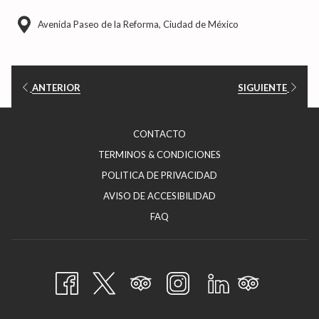
Avenida Paseo de la Reforma, Ciudad de México
ANTERIOR
SIGUIENTE
ABRE
CONTACTO
EN
ABRE
TERMINOS & CONDICIONES
UNA
EN
ABRE
POLITICA DE PRIVACIDAD
NUEVA
UNA
EN
ABRE
AVISO DE ACCESIBILIDAD
PESTAÑA
NUEVA
UNA
EN
FAQ
PESTAÑA
NUEVA
UNA
PESTAÑA
NUEVA
PESTAÑA