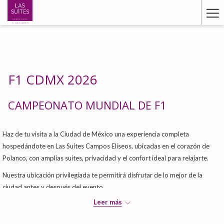
Ha
Me
F1 CDMX 2026
CAMPEONATO MUNDIAL DE F1
Haz de tu visita a la Ciudad de México una experiencia completa
hospedándote en Las Suites Campos Elíseos, ubicadas en el corazón de
Polanco, con amplias suites, privacidad y el confort ideal para relajarte.
Nuestra ubicación privilegiada te permitirá disfrutar de lo mejor de la
ciudad antes y después del evento.
Leer más
Reserva tu estadía.
Asegura tu alojamiento para estas fechas de alta demanda y vive este