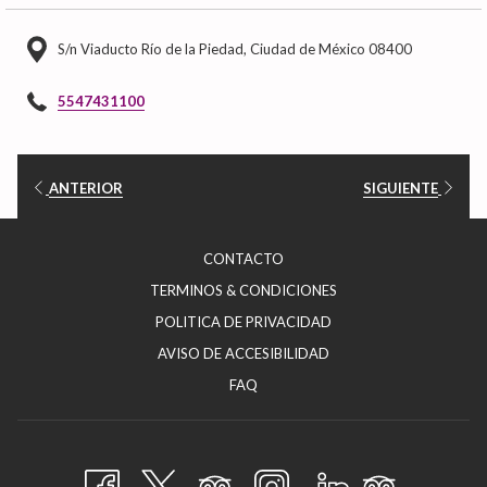
momento histórico con el confort y el servicio que distinguen a Las Suites.
S/n Viaducto Río de la Piedad, Ciudad de México 08400
5547431100
ANTERIOR
SIGUIENTE
ABRE
CONTACTO
EN
ABRE
TERMINOS & CONDICIONES
UNA
EN
ABRE
POLITICA DE PRIVACIDAD
NUEVA
UNA
EN
ABRE
AVISO DE ACCESIBILIDAD
PESTAÑA
NUEVA
UNA
EN
FAQ
PESTAÑA
NUEVA
UNA
PESTAÑA
NUEVA
PESTAÑA